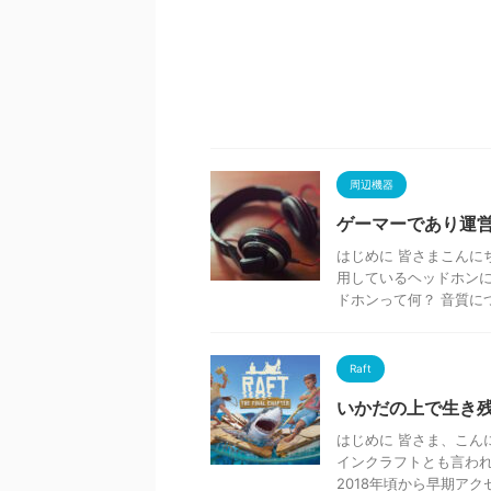
周辺機器
ゲーマーであり運
はじめに 皆さまこんに
用しているヘッドホンに
ドホンって何？ 音質につい
Raft
いかだの上で生き残
はじめに 皆さま、こん
インクラフトとも言われ
2018年頃から早期アクセ