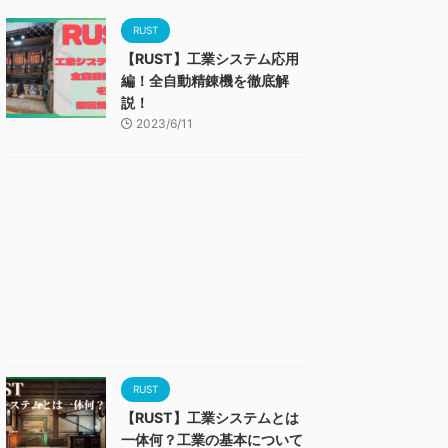
RUST
【RUST】工業システム応用
編！全自動精錬機を徹底解
説！
2023/6/11
RUST
【RUST】工業システムとは
一体何？工業の基本について