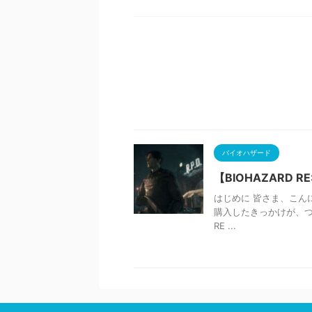
バイオハザード
【BIOHAZARD
はじめに 皆さま、こんにち
購入したきっかけが、つい
RE ...