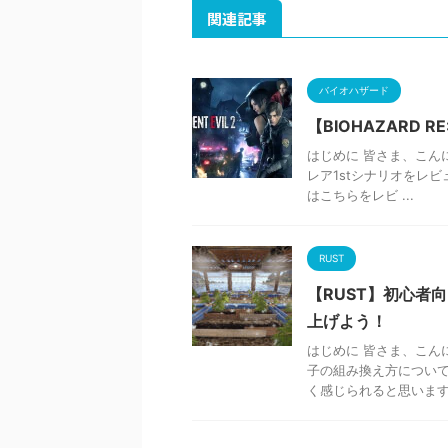
関連記事
バイオハザード
【BIOHAZARD
はじめに 皆さま、こんにち
レア1stシナリオをレ
はこちらをレビ ...
RUST
【RUST】初心者
上げよう！
はじめに 皆さま、こんに
子の組み換え方について
く感じられると思います。 