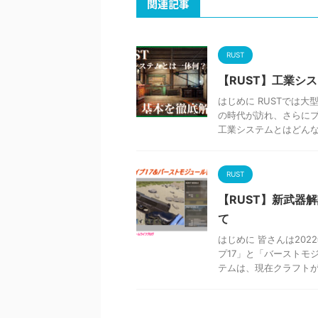
関連記事
RUST
【RUST】工業シ
はじめに RUSTでは
の時代が訪れ、さらにプ
工業システムとはどんなも
RUST
【RUST】新武器
て
はじめに 皆さんは20
プ17」と「バーストモ
テムは、現在クラフトが出