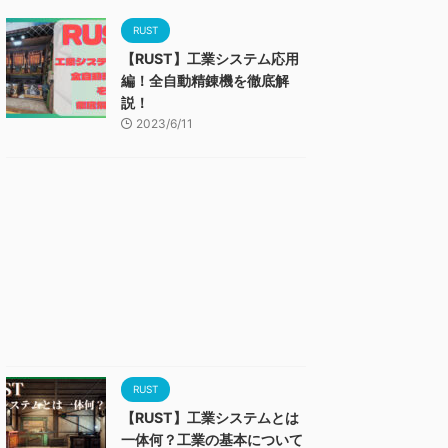
RUST
【RUST】工業システム応用
編！全自動精錬機を徹底解
説！
2023/6/11
RUST
【RUST】工業システムとは
一体何？工業の基本について