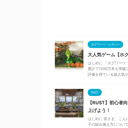
ホグワーツ・レガシー
大人気ゲーム【ホ
はじめに 「ホグワーツ
累計で1200万本を突
評価を得ている超人気ゲー
RUST
【RUST】初心者
上げよう！
はじめに 皆さま、こんに
子の組み換え方について