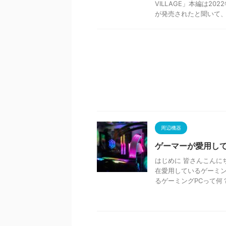
VILLAGE」本編は2
が発売されたと聞いて、 .
周辺機器
ゲーマーが愛用して
はじめに 皆さんこんに
在愛用しているゲーミン
るゲーミングPCって何？ G