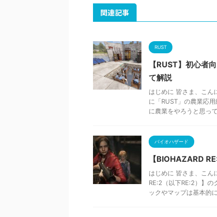
関連記事
RUST
【RUST】初心者
て解説
はじめに 皆さま、こん
に「RUST」の農業応
に農業をやろうと思っても
バイオハザード
【BIOHAZARD
はじめに 皆さま、こんに
RE:2（以下RE:2）
ックやマップは基本的に .