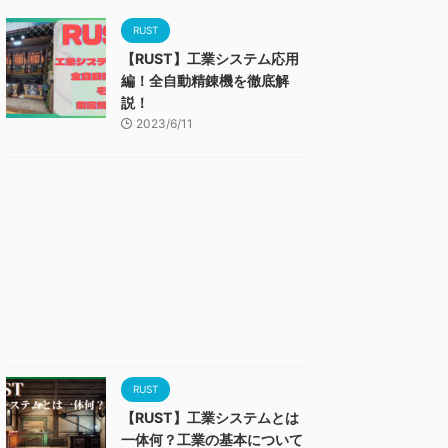
RUST
【RUST】工業システム応用
編！全自動精錬機を徹底解
説！
2023/6/11
RUST
【RUST】工業システムとは
一体何？工業の基本について