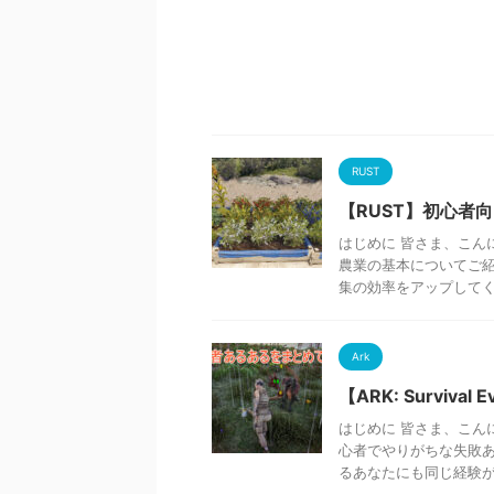
RUST
【RUST】初心者
はじめに 皆さま、こんに
農業の基本についてご紹
集の効率をアップしてくれ
Ark
【ARK: Surviv
はじめに 皆さま、こんに
心者でやりがちな失敗あ
るあなたにも同じ経験があ