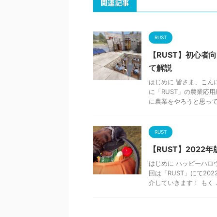
関連記事
RUST
【RUST】初心者
て解説
はじめに 皆さま、こん
に「RUST」の農業応
に農業をやろうと思っても
RUST
【RUST】202
はじめに ハッピーハロ
回は「RUST」にて20
介していきます！ もく ..