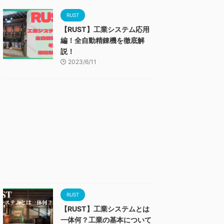
RUST
【RUST】工業システム応用
編！全自動精錬機を徹底解
説！
2023/6/11
RUST
【RUST】工業システムとは
一体何？工業の基本について