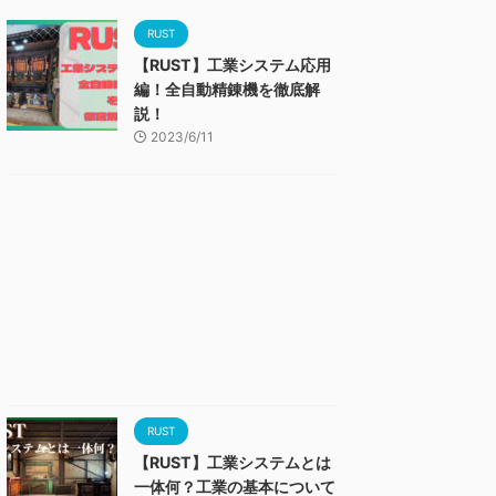
RUST
【RUST】工業システム応用
編！全自動精錬機を徹底解
説！
2023/6/11
RUST
【RUST】工業システムとは
一体何？工業の基本について