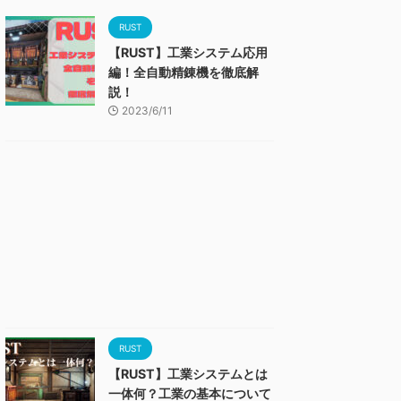
RUST
【RUST】工業システム応用
編！全自動精錬機を徹底解
説！
2023/6/11
RUST
【RUST】工業システムとは
一体何？工業の基本について