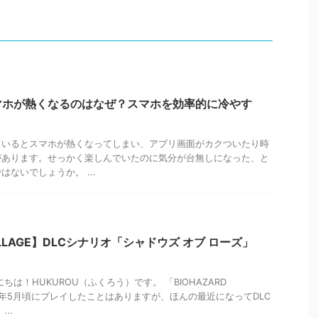
マホが熱くなるのはなぜ？スマホを効率的に冷やす
ているとスマホが熱くなってしまい、アプリ画面がカクついたり時
があります。せっかく楽しんでいたのに気分が台無しになった、と
ないでしょうか。 ...
VILLAGE】DLCシナリオ「シャドウズ オブ ローズ」
ちは！HUKUROU（ふくろう）です。 「BIOHAZARD
022年5月頃にプレイしたことはありますが、ほんの最近になってDLC
..