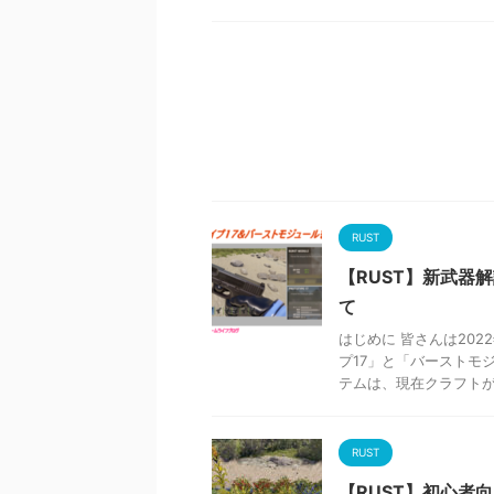
RUST
【RUST】新武器
て
はじめに 皆さんは20
プ17」と「バーストモ
テムは、現在クラフトが出
RUST
【RUST】初心者