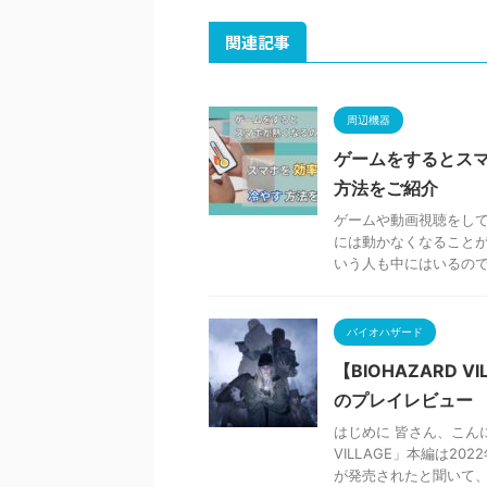
関連記事
周辺機器
ゲームをするとス
方法をご紹介
ゲームや動画視聴をし
には動かなくなること
いう人も中にはいるのでは
バイオハザード
【BIOHAZARD 
のプレイレビュー
はじめに 皆さん、こんに
VILLAGE」本編は2
が発売されたと聞いて、 .