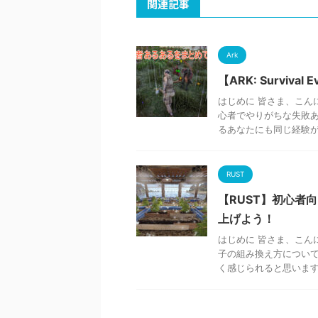
関連記事
Ark
【ARK: Surviv
はじめに 皆さま、こんに
心者でやりがちな失敗あ
るあなたにも同じ経験があ
RUST
【RUST】初心者
上げよう！
はじめに 皆さま、こんに
子の組み換え方について
く感じられると思います。 