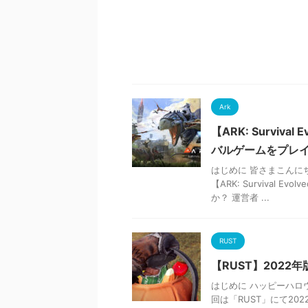
Ark
【ARK: Survi
バルゲームをプレ
はじめに 皆さまこんに
【ARK: Surviva
か？ 運営者 ...
RUST
【RUST】202
はじめに ハッピーハロ
回は「RUST」にて20