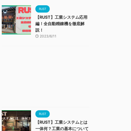
RUST
【RUST】工業システム応用
編！全自動精錬機を徹底解
説！
2023/6/11
RUST
【RUST】工業システムとは
一体何？工業の基本について